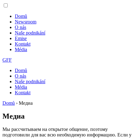
Domů
Newsroom
O nás
Naše podnikání
Emise
Kontakt
Média
GFF
Domů
O nás
Naše podnikání
Média
Kontakt
Domů
›
Медиа
Медиа
Мы рассчитываем на открытое общение, поэтому
подготовили для вас всю необходимую информацию. Если у