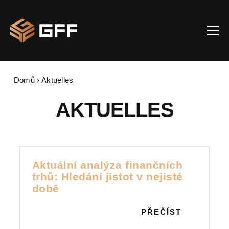
Domů
›
Aktuelles
AKTUELLES
Aktuální analýza finančních
trhů: Hledání jistot v nejisté
době
PŘEČÍST