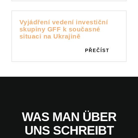
Vyjádření vedení investiční
skupiny GFF k současné
situaci na Ukrajině
PŘEČÍST
WAS MAN ÜBER
UNS SCHREIBT